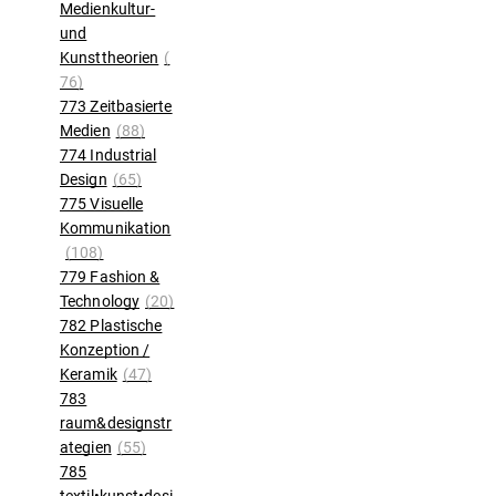
Medienkultur-
und
Kunsttheorien
(
76)
773 Zeitbasierte
Medien
(88)
774 Industrial
Design
(65)
775 Visuelle
Kommunikation
(108)
779 Fashion &
Technology
(20)
782 Plastische
Konzeption /
Keramik
(47)
783
raum&designstr
ategien
(55)
785
textil•kunst•desi